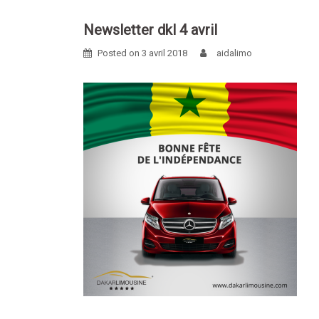
Skip
to
Newsletter dkl 4 avril
content
Posted on
3 avril 2018
aidalimo