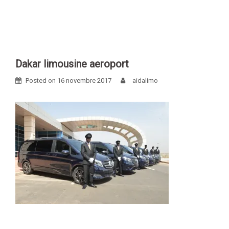
Skip
to
content
Dakar limousine aeroport
Posted on
16 novembre 2017
aidalimo